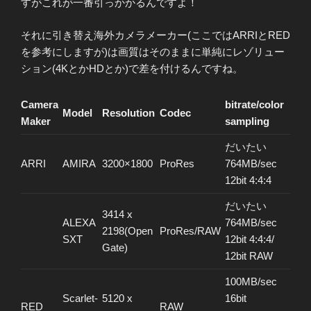
すがこれが一番引っかかるんですよ！
それに引き替え海外カメラメーカー(ここではARRIとRED
を参考にしますが)は画質はそのままに単純にレゾリュー
ション(4KとかHDとか)で差を付けるんですね。
Camera
bitrate/color
Model
Resolution
Codec
Maker
sampling
だいたい
ARRI
AMIRA
3200×1800
ProRes
764MB/sec
12bit 4:4:4
だいたい
3414 x
ALEXA
764MB/sec
2198(Open
ProRes/RAW
SXT
12bit 4:4:4/
Gate)
12bit RAW
100MB/sec
Scarlet-
5120 x
16bit
RED
RAW