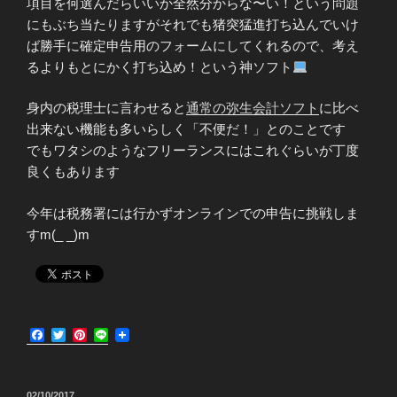
項目を何選んだらいいか全然分からな〜い！という問題
にもぶち当たりますがそれでも猪突猛進打ち込んでいけ
ば勝手に確定申告用のフォームにしてくれるので、考え
るよりもとにかく打ち込め！という神ソフト
身内の税理士に言わせると
通常の弥生会計ソフト
に比べ
出来ない機能も多いらしく「不便だ！」とのことです
でもワタシのようなフリーランスにはこれぐらいが丁度
良くもあります
今年は税務署には行かずオンラインでの申告に挑戦しま
すm(_ _)m
F
T
P
L
a
w
i
i
c
i
n
n
e
t
t
e
b
t
e
投
02/10/2017