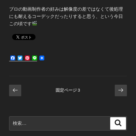
プロの動画制作者の好みは解像度の差ではなくて後処理
にも耐えるコーデックだったりすると思う、という今日
この頃です
F
T
P
L
a
w
i
i
c
i
n
n
e
t
t
e
b
t
e
o
e
r
o
r
e
投
前
次
固定ページ
3
k
s
の
の
稿
t
ペ
ペ
の
ー
ー
ペ
ジ
ジ
検
検
ー
索
索:
ジ