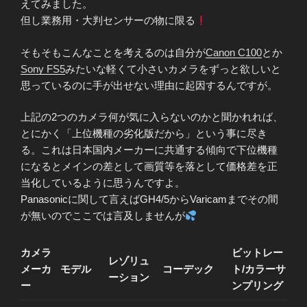
えてみました。
但し業務用・大判センサーの物に限る
そもそもこんなことを考えるのは自分が
Canon C100
とか
Sony FS5
みたいな軽くて小さいカメラをずっと欲しいと
思っているのに手が出せない理由に起因するんですが。
上記の2つのカメラ何が気に入らないのかと聞かれれば、
とにかく「上位機種の劣化版だから」という事に尽き
る。これは日本国内メーカーに共通する傾向で下位機種
になるとメインの差として画質等を落として価格差を正
当化しているように思うんですよ。
Panasonicに関して言えばGH4/5からVaricamまでその間
が無いのでここでは言及しませんが
カメラ
ビットレー
レゾリュ
メーカ
モデル
コーデック
ト/カラーサ
ーション
ー
ンプリング