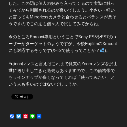
した。この辺は個人の好みも入ってくるので実際に触っ
てみてから判断されるのが良いでしょう。小さい・軽い
と言ってもMirrorlessカメラと合わせるとバランスが悪そ
うですのでこの辺も個々人で試してみてからね。
今のところEmount専用ということでSony FS5やFS7のユ
ーザーがターゲットのようですが、今後FujifilmのXmount
にも対応するそうです(X-T2で使うってことか？
)。
Fujinonレンズと言えばこれまで良質のZoomレンズを沢山
世に送り出してきた過去もありますので、この価格帯で
もラインナップが多くなってくれば「使ってみたい」と
いう人も多いのではないでしょうか。
F
T
P
L
a
w
i
i
c
i
n
n