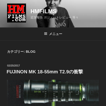
コ
ン
HMFILMS
テ
近況報告 ガジェットレビュー 等々
ン
ツ
へ
メニュー
ス
キ
ッ
カテゴリー:
BLOG
プ
投
02/25/2017
稿
FUJINON MK 18-55mm T2.9の衝撃
日: