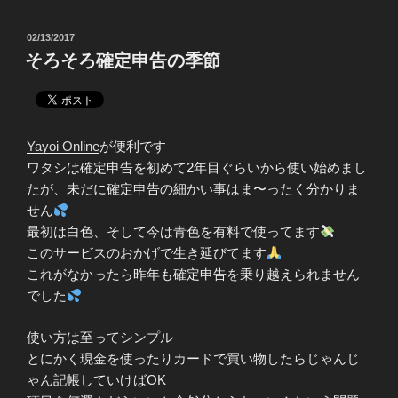
c
i
n
n
e
t
t
e
b
t
e
投
02/13/2017
o
e
r
稿
そろそろ確定申告の季節
o
r
e
日:
k
s
t
Yayoi Online
が便利です
ワタシは確定申告を初めて2年目ぐらいから使い始めまし
たが、未だに確定申告の細かい事はま〜ったく分かりま
せん
最初は白色、そして今は青色を有料で使ってます
このサービスのおかげで生き延びてます
これがなかったら昨年も確定申告を乗り越えられません
でした
使い方は至ってシンプル
とにかく現金を使ったりカードで買い物したらじゃんじ
ゃん記帳していけばOK