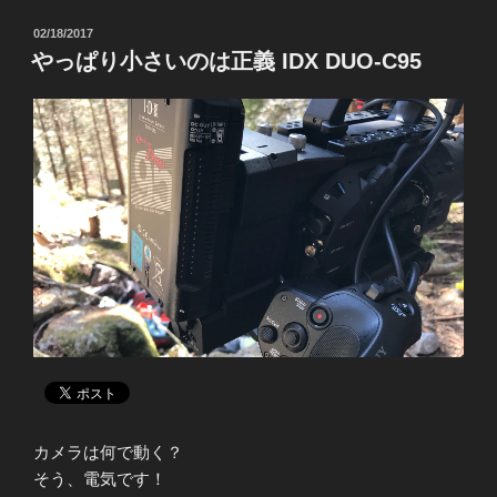
e
t
t
e
b
t
e
投
02/18/2017
o
e
r
稿
やっぱり小さいのは正義 IDX DUO-C95
o
r
e
日:
k
s
t
カメラは何で動く？
そう、電気です！