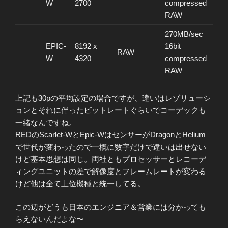
W
2700
compressed
RAW
270MB/sec
EPIC-
8192 x
16bit
RAW
W
4320
compressed
RAW
上記も30pの平均設定の場合ですが、違いはレゾリューシ
ョンとそれに伴ったビットレートぐらいでコーデックも
一緒なんですね。
REDのScarlet-WとEpic-WはセンサーがDragonとHelium
で世代が変わったので一概に数字だけで違いは出せない
けど基本思想は同じ。両社ともプロセッサーとレコーデ
ィングユニットの差で解像度とフレームレートが変わる
けど他は全て上位機種と統一してる。
この辺がどうも日本のエンジニア＆営業には分かっても
らえないんだよな〜