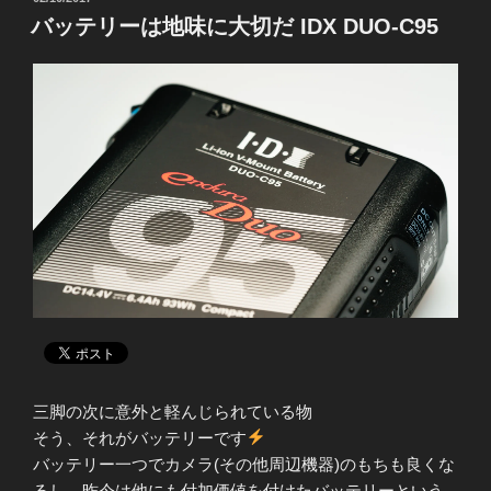
o
e
r
稿
バッテリーは地味に大切だ IDX DUO-C95
o
r
e
日:
k
s
t
三脚の次に意外と軽んじられている物
そう、それがバッテリーです
バッテリー一つでカメラ(その他周辺機器)のもちも良くな
るし、昨今は他にも付加価値を付けたバッテリーという