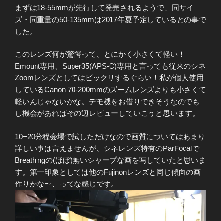
まずは18-55mmが先行して発売されるようで、同サイ
ズ・同重量の50-135mmは2017年夏予定しているとの事で
した。
このレンズ何が驚愕って、とにかく小さくて軽い！
Emount専用、Super35(APS-C)専用と言っても従来のシネ
Zoomレンズとしてはビックリするぐらい！私が個人使用
しているCanon 70-200mmのズームレンズよりも小さくて
軽いんじゃないかな。デモ機をお借りできそうなのでも
し機会があればその辺レビューしていこうと思います。
10−20分程会場で試しただけなので画質についてはあまり
詳しい事は言えませんが、シネレンズ特有のParFocalで
Breathingの(ほぼ)無いシャープな画を写していたと思いま
す。第一印象としては他のFujinonレンズと同じ傾向の画
作りかな〜、ってな感じです。