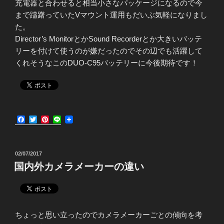
充電器と合わせると相当小さなパッケージになるので今
まで躊躇っていたVマウント運用もだいぶ気軽になりまし
た。
Director’s MonitorとかSound Recorderとか大きいバッテ
リーを付けて使うのが嫌だったのでその辺でも活躍して
くれそうなこのDUO-C95バッテリーに今後期待です！
F
T
P
L
a
w
i
i
c
i
n
n
e
t
t
e
b
t
e
投
02/07/2017
o
e
r
稿
国内外カメラメーカーの違い
o
r
e
日:
k
s
t
ちょっと思い立ったのでカメラメーカーごとの傾向を考