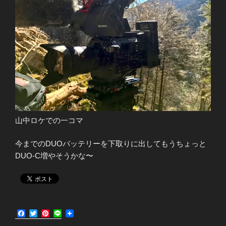
山中ロケでの一コマ
今までのDUOバッテリーを下取りに出してもうちょっと
DUO-C増やそうかな〜
F
T
P
L
a
w
i
i