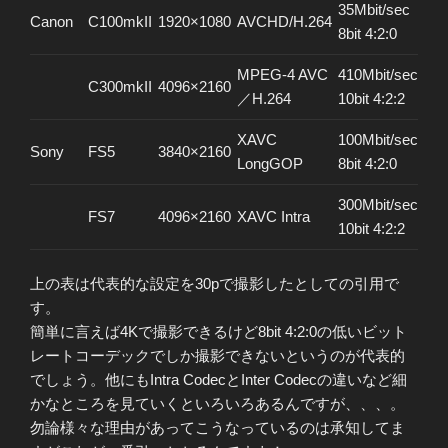
35Mbit/sec
Canon
C100mkII
1920×1080
AVCHD/H.264
8bit 4:2:0
MPEG-4 AVC
410Mbit/sec
C300mkII
4096×2160
／H.264
10bit 4:2:2
XAVC
100Mbit/sec
Sony
FS5
3840×2160
LongGOP
8bit 4:2:0
300Mbit/sec
FS7
4096×2160
XAVC Intra
10bit 4:2:2
上の表は代表的な設定を30pで撮影したとしての引用で
す。
簡単に言えば4Kで撮影できるけど8bit 4:2:0の低いビット
レートコーデックでしか撮影できないというのが代表的
でしょう。他にもIntra CodecとInter Codecの違いなど細
かなところを見ていくといろいろあるんですが、、、。
勿論様々な理由があってこうなっているのは承知してま