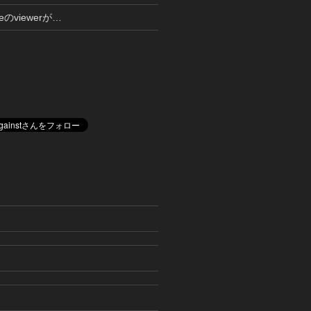
lveのviewerが…