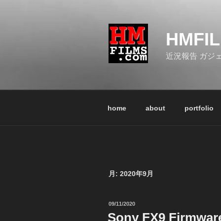
コ
ン
テ
HMFI
ン
ツ
近況報告 ガジ
へ
ス
キ
ッ
home
about
portfolio
プ
月:
2020年9月
投
09/11/2020
稿
Sony FX9 Firmwa
日: