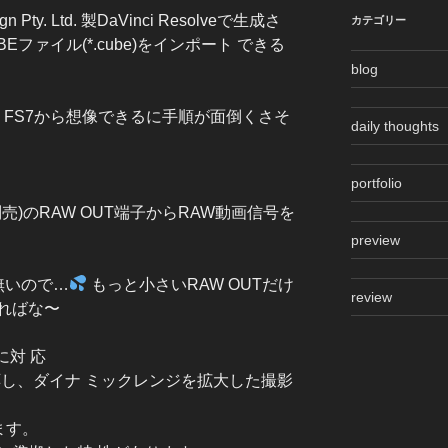
gn Pty. Ltd. 製DaVinci Resolveで生成さ
カテゴリー
Eファイル(*.cube)をインポート できる
blog
くFS7から想像できるに手順が面倒くさそ
daily thoughts
portfolio
別売)のRAW OUT端子からRAW動画信号を
preview
が無いので…
もっと小さいRAW OUTだけ
review
ればな〜
に対 応
LG)に対応し、ダイナ ミックレンジを拡大した撮影
ます。