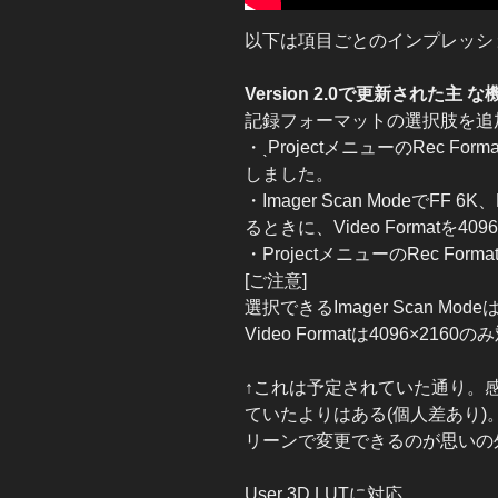
以下は項目ごとのインプレッシ
Version 2.0で更新された主 な
記録フォーマットの選択肢を追
・ˎProjectメニューのRec Forma
しました。
・Imager Scan ModeでFF 6
るときに、Video Formatを
・ProjectメニューのRec Form
[ご注意]
選択できるImager Scan ModeはF
Video Formatは4096×216
↑これは予定されていた通り。感覚
ていたよりはある(個人差あり)。
リーンで変更できるのが思いの
User 3D LUTに対応