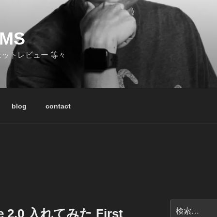
LMS
ェットレビュー 等々
blog
contact
検
re 2.0 入れてみた First
索: