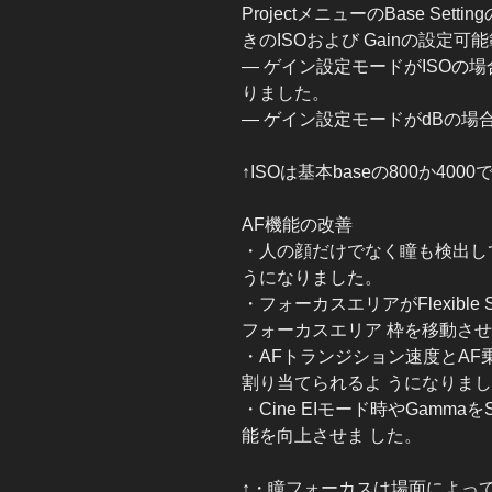
ProjectメニューのBase Setti
きのISOおよび Gainの設定
— ゲイン設定モードがISOの場
りました。
— ゲイン設定モードがdBの場
↑ISOは基本baseの800か4
AF機能の改善
・人の顔だけでなく瞳も検出し
うになりました。
・フォーカスエリアがFlexible
フォーカスエリア 枠を移動さ
・AFトランジション速度とA
割り当てられるよ うになりま
・Cine EIモード時やGamma
能を向上させま した。
↑・瞳フォーカスは場面によっ