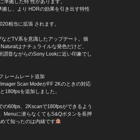
00(HLG)に準拠した特 性があります。
(HLG)に準拠し、より HDRの効果を引き出す特性
.2020相当に拡張 されます。
ブなどTV系を意識したアップデート。個
Naturalはナチュライルな発色だけど、
謂昔ながらのSony Lookに近い印象でし
フ レームレート追加
のImager Scan ModeがFF 2Kのときの対応
sと180fpsを追加しました。
60fps、2Kscanで180fpsができるよう
Menuに潜らなくてもS&Qボタンを長押
初めて知ったのは内緒です