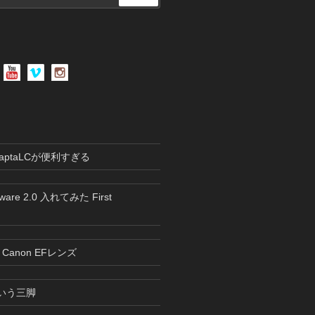
索
のAdaptaLCが便利すぎる
mware 2.0 入れてみた First
1とCanon EFレンズ
Sという三脚