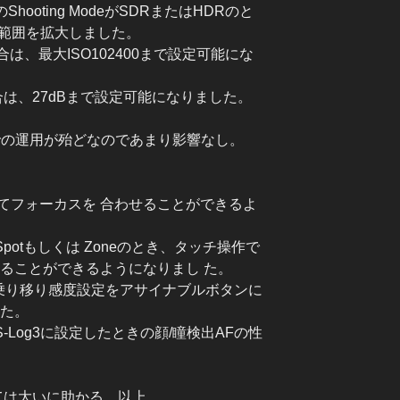
ngのShooting ModeがSDRまたはHDRのと
可能範囲を拡大しました。
合は、最大ISO102400まで設定可能にな
合は、27dBまで設定可能になりました。
000での運用が殆どなのであまり影響なし。
てフォーカスを 合わせることができるよ
 Spotもしくは Zoneのとき、タッチ操作で
せることができるようになりまし た。
F乗り移り感度設定をアサイナブルボタンに
した。
をS-Log3に設定したときの顔/瞳検出AFの性
ては大いに助かる。以上