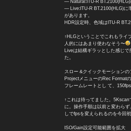
— Natural:ITU-R BT.21
— Live:ITU-R BT.2100
があります。
HDR設定時、色域はITU-R BT
↑HLGということでこれもライ
人的にはあまり使わなそう〜
Liveは結構ギラッとした感じで所
た。
スロー &クイックモーションの
ProjectメニューのRec Format
フレームレートとし て、150fp
↑これは待ってました。5Kscanでの
に。操作手順は以前と変わらず。
しでfpsを変えられるのを今回
ISO/Gain設定可能範囲を拡大