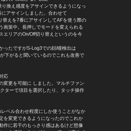
F乗り換え感度をアサインできるようになっ
番にアサインしました。合わせて
Spotの切り替えを7番にアサインしてAFを使う際の
う画策中。長押しでモードを変えられる
エリアのOn/Off切り替えというのを今
ったですがS-Log3での顔/瞳検出は
た時に精度が下がると聞いているのでこれも改善で
対応
の変更を可能に しました。マルチファン
レクターで項目を選択したり、タッチ操作
のレベル合わせ程度にしか使うことがなか
定を変更できるようになったのでこれか
動作に若干のもっさり感はあるけど想像