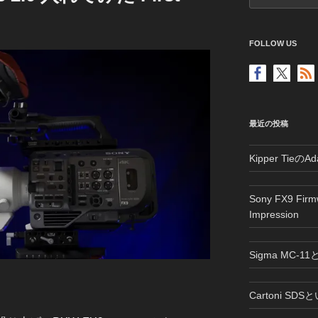
FOLLOW US
最近の投稿
Kipper Tie
Sony FX9 Fir
Impression
Sigma MC-1
Cartoni SD