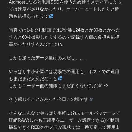
Atomosになると汎用SSDを使うため使うメディアによっ
ては速度が足りなかったり、オーバーヒートしたりと問
題も結構あったりで
写真では1枚でも動画では1秒間に24枚とか30枚とかへた
すると60枚撮影したりするので記録する側の負担も結構
高かったりするんですよね。
しかも撮ったデータ量は膨大だし、、、
やっぱり中小企業には現場での運用も、ポストでの運用
もまだまだ大変だな～と
しかもユーザー側の知識もまだ多くない(ﾟдﾟ)ｶﾞｰﾝ
そう感じることがあった今日この頃です
そんなこんなでやっぱり手軽に(?)スモールパッケージで
圧縮RAW(しかも圧縮率をユーザーが設定できる)で動画
撮影できるREDのカメラが現状では一番安定して運用出