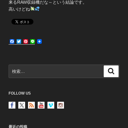
来るRAW収録機だな～という結論です。
高いけどね
F
T
P
L
a
w
i
i
c
i
n
n
e
t
t
e
b
t
e
o
e
r
検
o
r
e
検
k
s
索
索:
t
FOLLOW US
最近の投稿