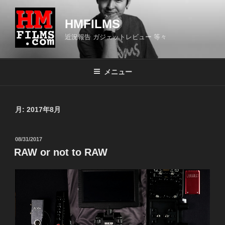
コ
ン
HMFILMS
テ
近況報告 ガジェットレビュー 等々
ン
ツ
へ
メニュー
ス
キ
ッ
月:
2017年8月
プ
投
08/31/2017
稿
RAW or not to RAW
日: