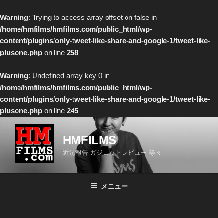
Warning
: Trying to access array offset on false in
/home/hmfilms/hmfilms.com/public_html/wp-
content/plugins/only-tweet-like-share-and-google-1/tweet-like-
plusone.php
on line
258
Warning
: Undefined array key 0 in
/home/hmfilms/hmfilms.com/public_html/wp-
content/plugins/only-tweet-like-share-and-google-1/tweet-like-
plusone.php
on line
245
コ
ン
HMFILMS
テ
近況報告 ガジェットレビュー 等々
ン
ツ
へ
メニュー
ス
キ
ッ