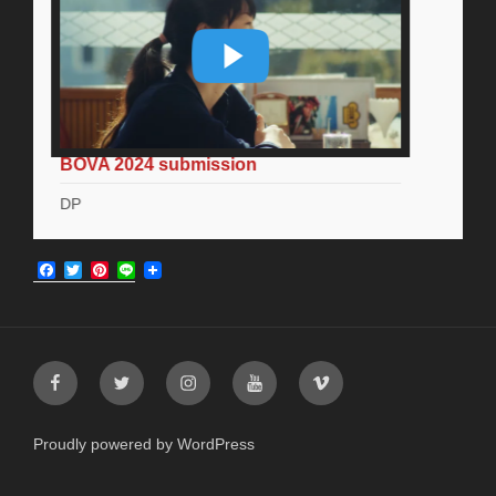
BOVA 2024 submission
風しん
PJT｜
DP
DP
F
T
P
L
a
w
i
i
c
i
n
n
e
t
t
e
b
t
e
o
e
r
Facebook
Twitter
Instagram
YouTube
Vimeo
o
r
e
k
s
t
Proudly powered by WordPress