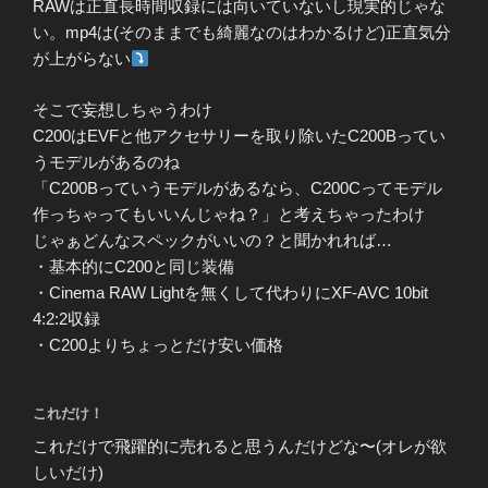
RAWは正直長時間収録には向いていないし現実的じゃな
い。mp4は(そのままでも綺麗なのはわかるけど)正直気分
が上がらない
そこで妄想しちゃうわけ
C200はEVFと他アクセサリーを取り除いたC200Bってい
うモデルがあるのね
「C200Bっていうモデルがあるなら、C200Cってモデル
作っちゃってもいいんじゃね？」と考えちゃったわけ
じゃぁどんなスペックがいいの？と聞かれれば…
・基本的にC200と同じ装備
・Cinema RAW Lightを無くして代わりにXF-AVC 10bit
4:2:2収録
・C200よりちょっとだけ安い価格
これだけ！
これだけで飛躍的に売れると思うんだけどな〜(オレが欲
しいだけ)