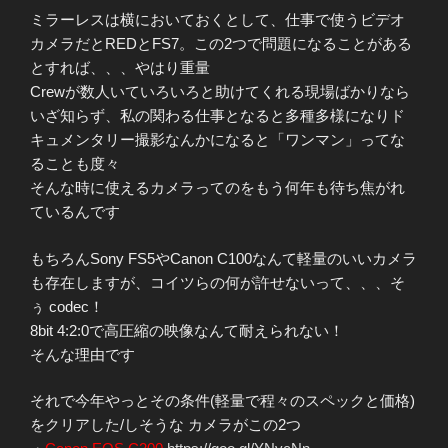
ミラーレスは横においておくとして、仕事で使うビデオ
カメラだとREDとFS7。この2つで問題になることがある
とすれば、、、やはり重量
Crewが数人いていろいろと助けてくれる現場ばかりなら
いざ知らず、私の関わる仕事となると多種多様になりド
キュメンタリー撮影なんかになると「ワンマン」ってな
ることも度々
そんな時に使えるカメラってのをもう何年も待ち焦がれ
ているんです
もちろんSony FS5やCanon C100なんて軽量のいいカメラ
も存在しますが、コイツらの何が許せないって、、、そ
ぅ codec！
8bit 4:2:0で高圧縮の映像なんて耐えられない！
そんな理由です
それで今年やっとその条件(軽量で程々のスペックと価格)
をクリアした/しそうな カメラがこの2つ