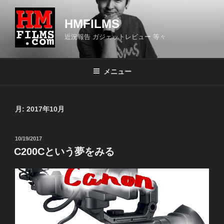
コ
ン
HMFILMS
テ
近況報告 ガジェットレビュー 等々
ン
ツ
へ
メニュー
ス
キ
ッ
月:
2017年10月
プ
投
10/19/2017
稿
C200Cという夢をみる
日: