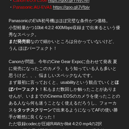
・
Canon EOS C200
https://goo.gl/YNycNn
・
Panasonic AU-EVA1
https://goo.gl/JVfpjv
PanasonicのEVA初号機はほぼ完璧な条件かつ価格。
小型軽量かつ10bit 4:2:2 400Mbps収録まで出来るという優
秀なスペック。
まだ発売前
なので細かいところは分かっていないけど、
うん ほぼパーフェクト！
Canonが問題。今年のCine Gear Expoに合わせて発表 夏
に発売になったこのカメラ、もう知っている人も多いと
思うけど、、、悩ましいスペックなんです。
まず最初に言っておくと、usabilityという観点でいくと
ほ
ぼパーフェクト
！私もまだ数回しか触ったことがありま
せんが、いままでのCinema EOSのカメラを使ったことの
ある人なら何も迷うことなく使えるだろうし、フォーカ
スを
タッチスクリーン
で出来るようになってAFの使い勝
手が断然に良くなった！
ただ収録codecが圧縮RAWか8bit 4:2:0 mp4の2択