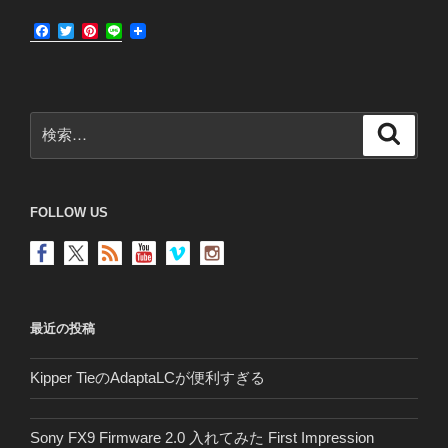
F
T
P
L
a
w
i
i
c
i
n
n
e
t
t
e
b
t
e
o
e
r
検
o
r
e
検
k
s
索
索:
t
FOLLOW US
最近の投稿
Kipper TieのAdaptaLCが便利すぎる
Sony FX9 Firmware 2.0 入れてみた First Impression