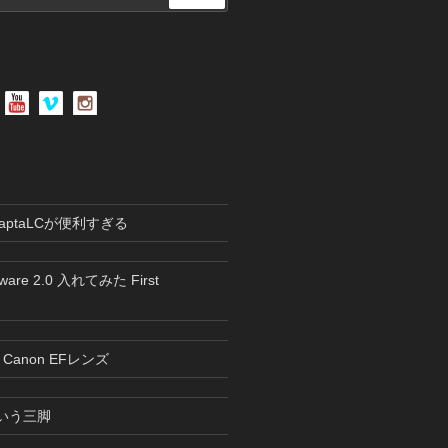
索
のAdaptaLCが便利すぎる
mware 2.0 入れてみた First
1とCanon EFレンズ
Sという三脚