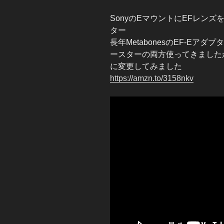
SonyのEマウントにEFレン
ター
長年MetabonesのEF-E
ースターの両方使ってきましたが、
に変更してみました
https://amzn.to/3158nkv