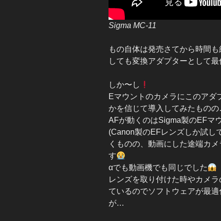
Sigma MC-11
もの自体は発売さてから時間も
しても変換アダプターとして最
しか〜し
Eマウントのカメラにこのアダ
かを信じて導入してみたものの
AFが動くのはSigma製のEF
(Canon製のEFレンズしか試
くものの、動画にした途端カメ
す
αでも動画機でも同じでした
レンズを取り付けた時やカメラ
ているのでソフトウェアが最適
が…