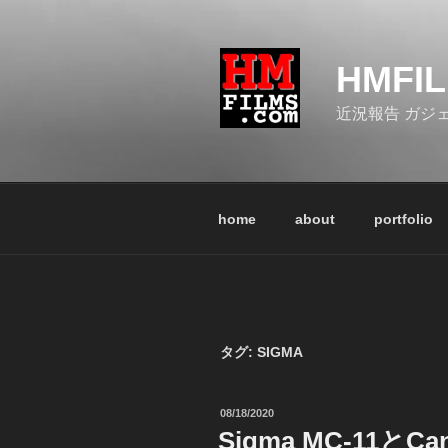
コ
ン
テ
HMFI
ン
ツ
近況報告 ガジ
へ
ス
キ
ッ
home
about
portfolio
プ
タグ:
SIGMA
投
08/18/2020
稿
Sigma MC-11とC
日: