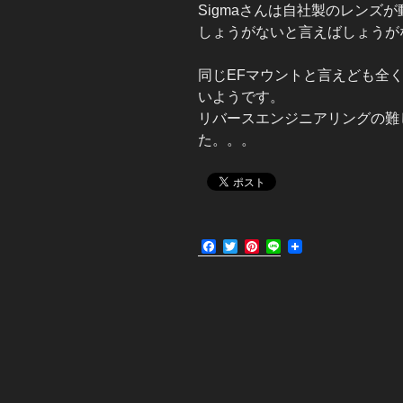
Sigmaさんは自社製のレンズ
しょうがないと言えばしょうが
同じEFマウントと言えども全
いようです。
リバースエンジニアリングの難し
た。。。
F
T
P
L
a
w
i
i
c
i
n
n
e
t
t
e
b
t
e
o
e
r
o
r
e
k
s
t