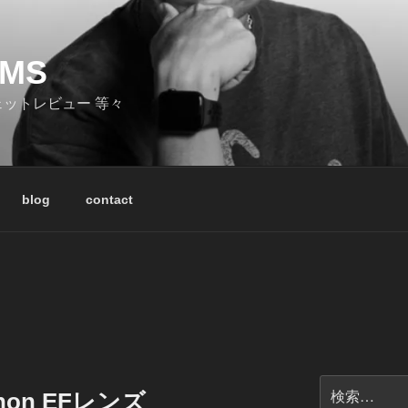
LMS
ェットレビュー 等々
blog
contact
検
anon EFレンズ
索: