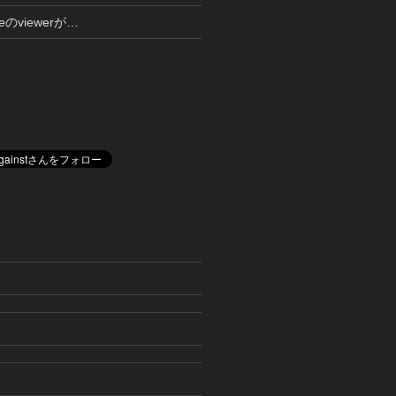
lveのviewerが…